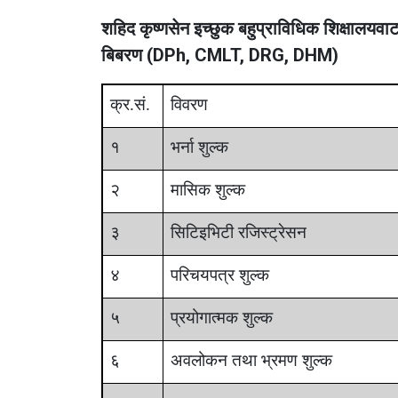
शहिद कृष्णसेन इच्छुक बहुप्राविधिक शिक्षालयव
बिबरण (DPh, CMLT, DRG, DHM)
क्र.सं.
विवरण
१
भर्ना शुल्क
२
मासिक शुल्क
३
सिटिइभिटी रजिस्ट्रेसन
४
परिचयपत्र शुल्क
५
प्रयोगात्मक शुल्क
६
अवलोकन तथा भ्रमण शुल्क