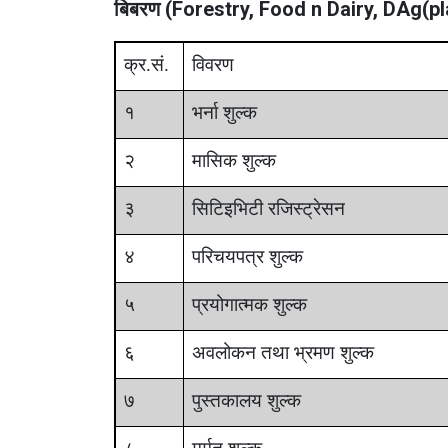
बिबरण (Forestry, Food n Dairy, DAg(pl
क्र.सं.
विवरण
१
भर्ना शुल्क
२
मासिक शुल्क
३
सिटिइभिटी रजिस्ट्रेसन
४
परिचयपत्र शुल्क
५
प्रयोगात्मक शुल्क
६
अवलोकन तथा भ्रमण शुल्क
७
पुस्तकालय शुल्क