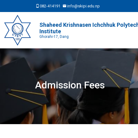
082-414191
info@skipi.edu.np
Shaheed Krishnasen Ichchhuk Polytec
Institute
Ghorahi-17, Dang
Admission Fees